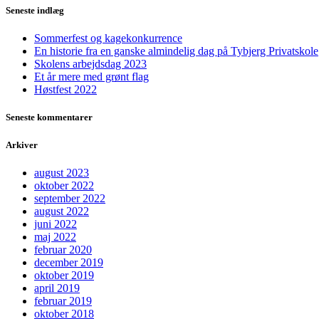
Seneste indlæg
Sommerfest og kagekonkurrence
En historie fra en ganske almindelig dag på Tybjerg Privatskole
Skolens arbejdsdag 2023
Et år mere med grønt flag
Høstfest 2022
Seneste kommentarer
Arkiver
august 2023
oktober 2022
september 2022
august 2022
juni 2022
maj 2022
februar 2020
december 2019
oktober 2019
april 2019
februar 2019
oktober 2018