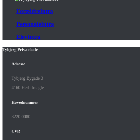
ForældreIntra
PersonaleIntra
ElevIntra
Tybjerg Privatskole
Adresse
Tybjerg Bygade 3
4160 Herlufmagle
Hovednummer
3220 0080
CVR