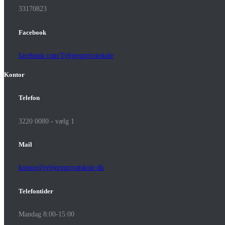
33170823
Facebook
facebook.com/Tybjergprivatskole
Kontor
Telefon
3220 0080 - vælg 1
Mail
kontor@tybjergprivatskole.dk
Telefontider
Mandag 8:00-15:00