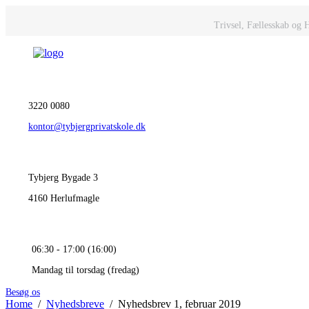
Trivsel, Fællesskab og 
3220 0080
kontor@tybjergprivatskole.dk
Tybjerg Bygade 3
4160 Herlufmagle
06:30 - 17:00 (16:00)
Mandag til torsdag (fredag)
Besøg os
Home
Nyhedsbreve
Nyhedsbrev 1, februar 2019