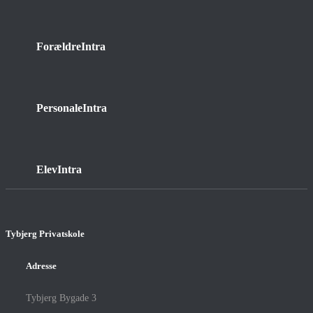
ForældreIntra
PersonaleIntra
ElevIntra
Tybjerg Privatskole
Adresse
Tybjerg Bygade 3