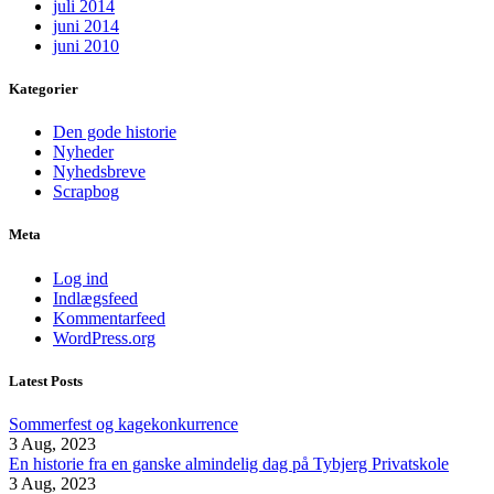
juli 2014
juni 2014
juni 2010
Kategorier
Den gode historie
Nyheder
Nyhedsbreve
Scrapbog
Meta
Log ind
Indlægsfeed
Kommentarfeed
WordPress.org
Latest Posts
Sommerfest og kagekonkurrence
3 Aug, 2023
En historie fra en ganske almindelig dag på Tybjerg Privatskole
3 Aug, 2023