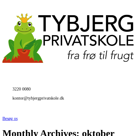
3220 0080
kontor@tybjergprivatskole.dk
Besøg os
Monthly Archives: oktober