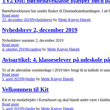
TV2 Øst: Børnehaveklasse hjælper børn på
Børnehaveklassen har samlet flasker til Danmarksindsamlingen. I alt b
Read more
22. december 2019
Nyhedsbreve
by
Mette Krøyer Høegh
Nyhedsbrev 2, december 2019
Nyhedsbrev nummer 2, december 2019
Read more
4. oktober 2019
Scrapbog
by
Mette Krøyer Høegh
Avisartikel: 4. klasseselever på udeskole på
To af de allersidste sommerdage i 2019 blev brugt til at indlede et s
Read more
5. april 2019
Nyheder
by
Mette Krøyer Høegh
Velkommen til Kit
Kit er ny medarbejder i Kernehuset og skal blandt andet være i klubbe
Read more
5. april 2019
Nyheder
by
Mette Krøyer Høegh