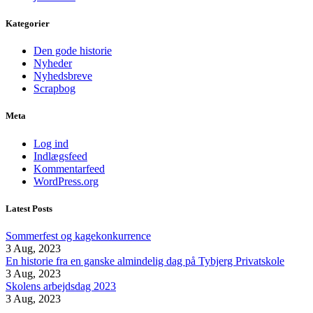
Kategorier
Den gode historie
Nyheder
Nyhedsbreve
Scrapbog
Meta
Log ind
Indlægsfeed
Kommentarfeed
WordPress.org
Latest Posts
Sommerfest og kagekonkurrence
3 Aug, 2023
En historie fra en ganske almindelig dag på Tybjerg Privatskole
3 Aug, 2023
Skolens arbejdsdag 2023
3 Aug, 2023