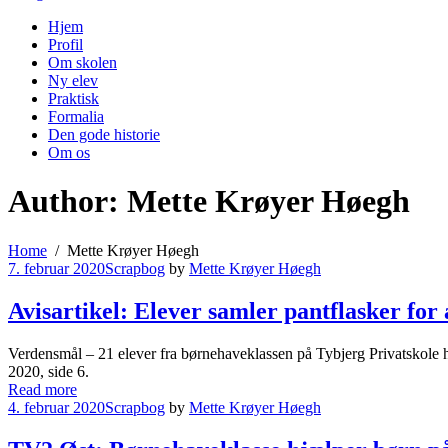
Hjem
Profil
Om skolen
Ny elev
Praktisk
Formalia
Den gode historie
Om os
Author: Mette Krøyer Høegh
Home
Mette Krøyer Høegh
7. februar 2020
Scrapbog
by
Mette Krøyer Høegh
Avisartikel: Elever samler pantflasker for 
Verdensmål – 21 elever fra børnehaveklassen på Tybjerg Privatskole ha
2020, side 6.
Read more
4. februar 2020
Scrapbog
by
Mette Krøyer Høegh