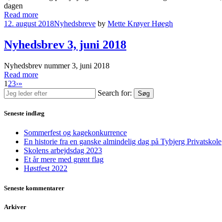
dagen
Read more
12. august 2018
Nyhedsbreve
by
Mette Krøyer Høegh
Nyhedsbrev 3, juni 2018
Nyhedsbrev nummer 3, juni 2018
Read more
1
2
3
›
»
Search for:
Søg
Seneste indlæg
Sommerfest og kagekonkurrence
En historie fra en ganske almindelig dag på Tybjerg Privatskole
Skolens arbejdsdag 2023
Et år mere med grønt flag
Høstfest 2022
Seneste kommentarer
Arkiver