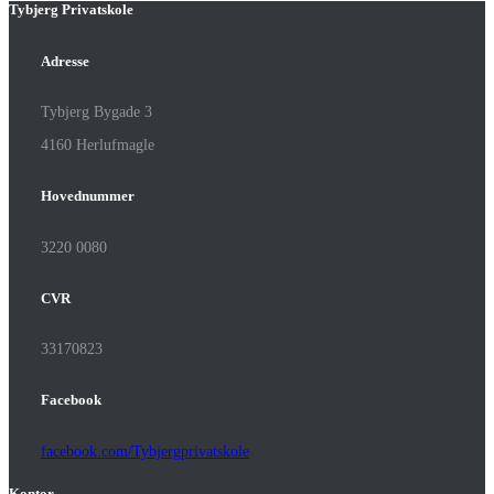
Tybjerg Privatskole
Adresse
Tybjerg Bygade 3
4160 Herlufmagle
Hovednummer
3220 0080
CVR
33170823
Facebook
facebook.com/Tybjergprivatskole
Kontor