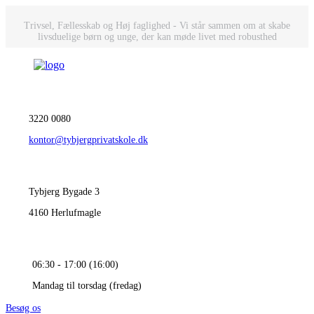
Trivsel, Fællesskab og Høj faglighed - Vi står sammen om at skabe
livsduelige børn og unge, der kan møde livet med robusthed
3220 0080
kontor@tybjergprivatskole.dk
Tybjerg Bygade 3
4160 Herlufmagle
06:30 - 17:00 (16:00)
Mandag til torsdag (fredag)
Besøg os