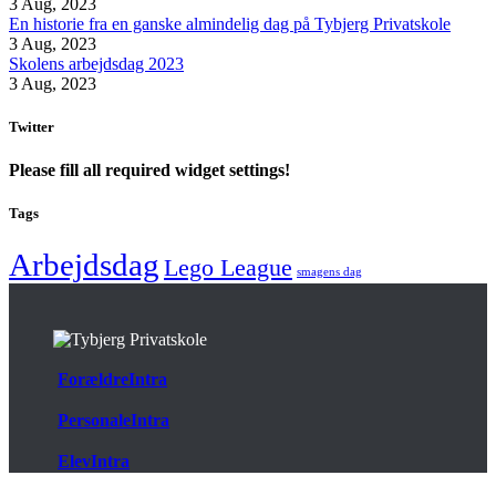
3 Aug, 2023
En historie fra en ganske almindelig dag på Tybjerg Privatskole
3 Aug, 2023
Skolens arbejdsdag 2023
3 Aug, 2023
Twitter
Please fill all required widget settings!
Tags
Arbejdsdag
Lego League
smagens dag
ForældreIntra
PersonaleIntra
ElevIntra