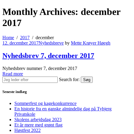
Monthly Archives: december
2017
Home
2017
december
12. december 2017
Nyhedsbreve
by
Mette Krøyer Høegh
Nyhedsbrev 7, december 2017
Nyhedsbrev nummer 7, december 2017
Read more
Search for:
Søg
Seneste indlæg
Sommerfest og kagekonkurrence
En historie fra en ganske almindelig dag på Tybjerg
Privatskole
Skolens arbejdsdag 2023
Et år mere med grønt flag
Høstfest 2022