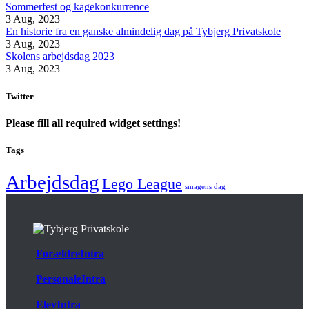
Sommerfest og kagekonkurrence
3 Aug, 2023
En historie fra en ganske almindelig dag på Tybjerg Privatskole
3 Aug, 2023
Skolens arbejdsdag 2023
3 Aug, 2023
Twitter
Please fill all required widget settings!
Tags
Arbejdsdag
Lego League
smagens dag
ForældreIntra
PersonaleIntra
ElevIntra