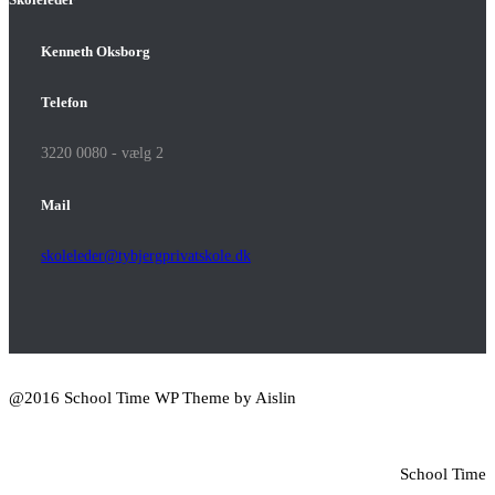
Kenneth Oksborg
Telefon
3220 0080 - vælg 2
Mail
skoleleder@tybjergprivatskole.dk
@2016 School Time WP Theme by Aislin
School Time