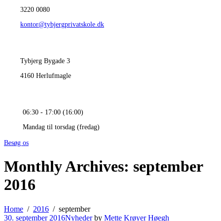
3220 0080
kontor@tybjergprivatskole.dk
Tybjerg Bygade 3
4160 Herlufmagle
06:30 - 17:00 (16:00)
Mandag til torsdag (fredag)
Besøg os
Monthly Archives: september
2016
Home
2016
september
30. september 2016
Nyheder
by
Mette Krøyer Høegh