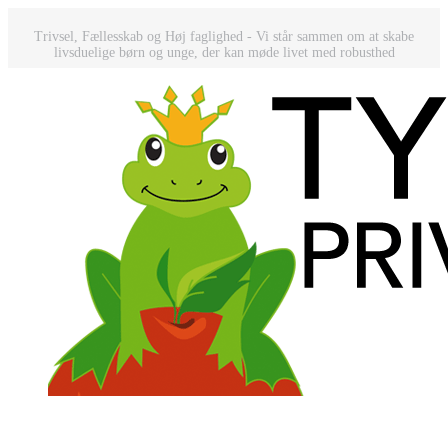
Trivsel, Fællesskab og Høj faglighed - Vi står sammen om at skabe
livsduelige børn og unge, der kan møde livet med robusthed