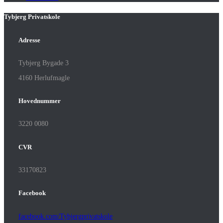
Tybjerg Privatskole
Adresse
Tybjerg Bygade 3
4160 Herlufmagle
Hovednummer
3220 0080
CVR
33170823
Facebook
facebook.com/Tybjergprivatskole