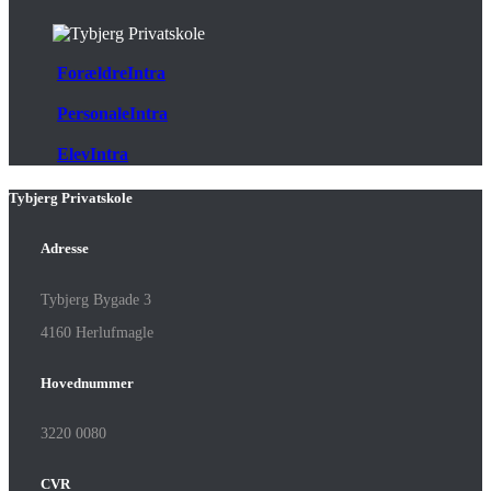
ForældreIntra
PersonaleIntra
ElevIntra
Tybjerg Privatskole
Adresse
Tybjerg Bygade 3
4160 Herlufmagle
Hovednummer
3220 0080
CVR