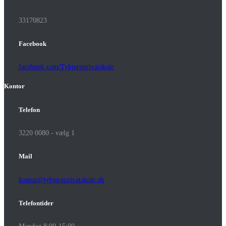
33170823
Facebook
facebook.com/Tybjergprivatskole
Kontor
Telefon
3220 0080 - vælg 1
Mail
kontor@tybjergprivatskole.dk
Telefontider