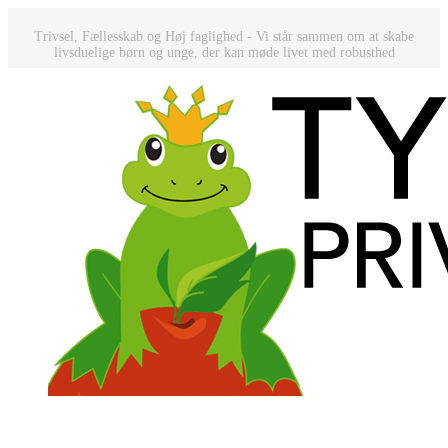
Trivsel, Fællesskab og Høj faglighed - Vi står sammen om at skabe
livsduelige børn og unge, der kan møde livet med robusthed