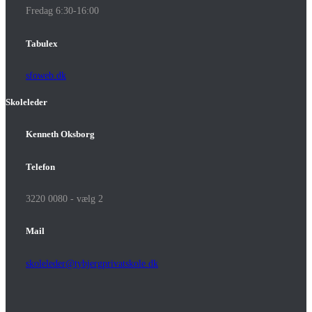
Fredag 6:30-16:00
Tabulex
sfoweb.dk
Skoleleder
Kenneth Oksborg
Telefon
3220 0080 - vælg 2
Mail
skoleleder@tybjergprivatskole.dk