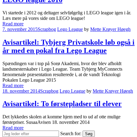
Vi startede i 2012 og deltager selvfølgelig i LEGO league igen i år.
Læs mere på vores side om LEGO league!
Read more
7. november 2015
Scrapbog
Lego League
by
Mette Krøyer Høegh
Avisartikel: Tybjerg Privatskole løb også i
år med en pokal fra Lego League
Spændingen var i top på Sorø Akademi, hvor der blev afholdt
landsmesterskaber i Lego League. Team Tybjerg MyConnects
fænomenale præsentation resulterede i, at de vandt Teknologi
Pokalen Lego League 2015
Read more
18. november 2014
Scrapbog
Lego League
by
Mette Krøyer Høegh
Avisartikel: To førstepladser til elever
Det lykkedes skolen at komme hjem med to ud af otte mulige
førstepriser. SusaaAvisen 18. november 2014
Read more
Search for:
Søg