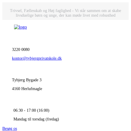
Trivsel, Fællesskab og Høj faglighed - Vi står sammen om at skabe
livsduelige børn og unge, der kan møde livet med robusthed
3220 0080
kontor@tybjergprivatskole.dk
Tybjerg Bygade 3
4160 Herlufmagle
06:30 - 17:00 (16:00)
Mandag til torsdag (fredag)
Besøg os