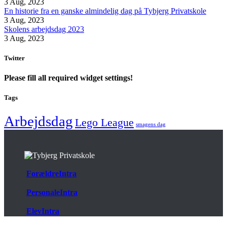
3 Aug, 2023
En historie fra en ganske almindelig dag på Tybjerg Privatskole
3 Aug, 2023
Skolens arbejdsdag 2023
3 Aug, 2023
Twitter
Please fill all required widget settings!
Tags
Arbejdsdag
Lego League
smagens dag
ForældreIntra
PersonaleIntra
ElevIntra