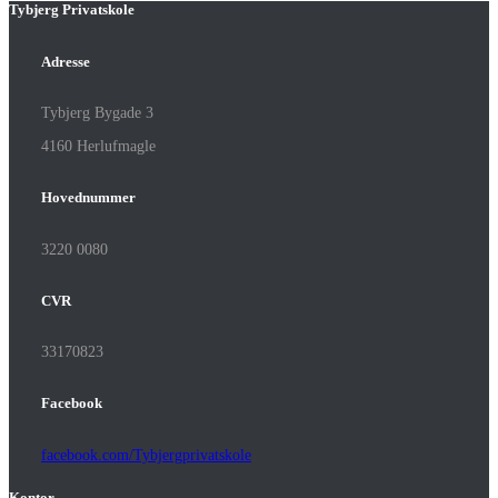
Tybjerg Privatskole
Adresse
Tybjerg Bygade 3
4160 Herlufmagle
Hovednummer
3220 0080
CVR
33170823
Facebook
facebook.com/Tybjergprivatskole
Kontor