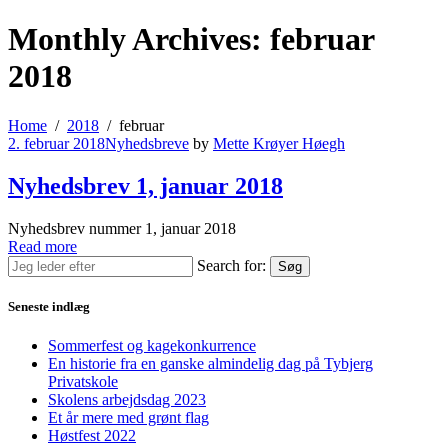
Monthly Archives: februar
2018
Home
2018
februar
2. februar 2018
Nyhedsbreve
by
Mette Krøyer Høegh
Nyhedsbrev 1, januar 2018
Nyhedsbrev nummer 1, januar 2018
Read more
Search for:
Søg
Seneste indlæg
Sommerfest og kagekonkurrence
En historie fra en ganske almindelig dag på Tybjerg
Privatskole
Skolens arbejdsdag 2023
Et år mere med grønt flag
Høstfest 2022