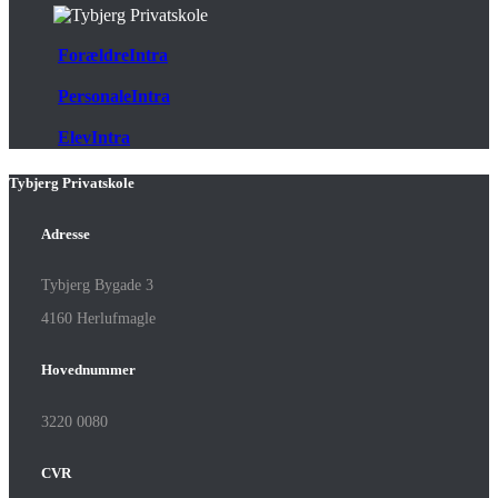
ForældreIntra
PersonaleIntra
ElevIntra
Tybjerg Privatskole
Adresse
Tybjerg Bygade 3
4160 Herlufmagle
Hovednummer
3220 0080
CVR