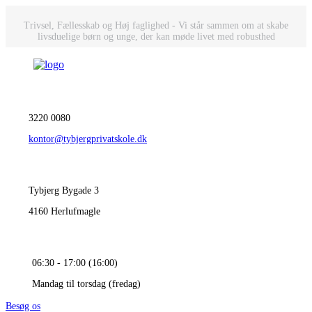
Trivsel, Fællesskab og Høj faglighed - Vi står sammen om at skabe
livsduelige børn og unge, der kan møde livet med robusthed
3220 0080
kontor@tybjergprivatskole.dk
Tybjerg Bygade 3
4160 Herlufmagle
06:30 - 17:00 (16:00)
Mandag til torsdag (fredag)
Besøg os