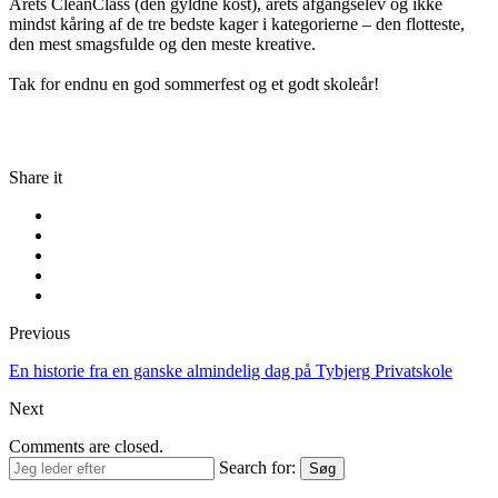
Årets CleanClass (den gyldne kost), årets afgangselev og ikke
mindst kåring af de tre bedste kager i kategorierne – den flotteste,
den mest smagsfulde og den meste kreative.
Tak for endnu en god sommerfest og et godt skoleår!
Share it
Previous
En historie fra en ganske almindelig dag på Tybjerg Privatskole
Next
Comments are closed.
Search for:
Søg