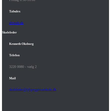
Tabulex
sfoweb.dk
Skoleleder
Kenneth Oksborg
Telefon
3220 0080 - vælg 2
Mail
skoleleder@tybjergprivatskole.dk