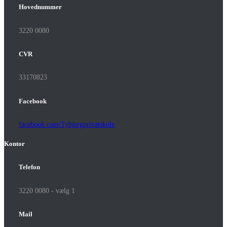
Hovednummer
3220 0080
CVR
33170823
Facebook
facebook.com/Tybjergprivatskole
Kontor
Telefon
3220 0080 - vælg 1
Mail