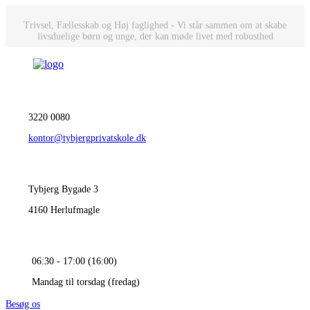
Trivsel, Fællesskab og Høj faglighed - Vi står sammen om at skabe
livsduelige børn og unge, der kan møde livet med robusthed
3220 0080
kontor@tybjergprivatskole.dk
Tybjerg Bygade 3
4160 Herlufmagle
06:30 - 17:00 (16:00)
Mandag til torsdag (fredag)
Besøg os