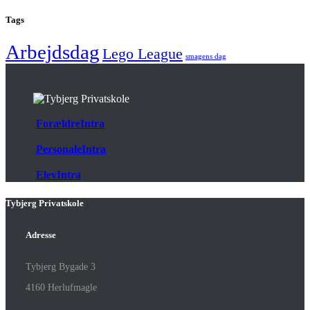
Tags
Arbejdsdag
Lego League
smagens dag
ForældreIntra
PersonaleIntra
ElevIntra
Tybjerg Privatskole
Adresse
Tybjerg Bygade 3
4160 Herlufmagle