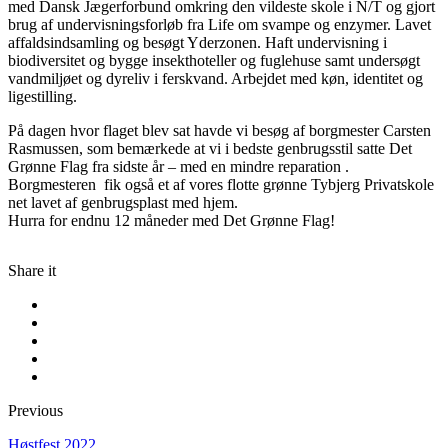
med Dansk Jægerforbund omkring den vildeste skole i N/T og gjort
brug af undervisningsforløb fra Life om svampe og enzymer. Lavet
affaldsindsamling og besøgt Yderzonen. Haft undervisning i
biodiversitet og bygge insekthoteller og fuglehuse samt undersøgt
vandmiljøet og dyreliv i ferskvand. Arbejdet med køn, identitet og
ligestilling.
På dagen hvor flaget blev sat havde vi besøg af borgmester Carsten
Rasmussen, som bemærkede at vi i bedste genbrugsstil satte Det
Grønne Flag fra sidste år – med en mindre reparation .
Borgmesteren fik også et af vores flotte grønne Tybjerg Privatskole
net lavet af genbrugsplast med hjem.
Hurra for endnu 12 måneder med Det Grønne Flag!
Share it
Previous
Høstfest 2022