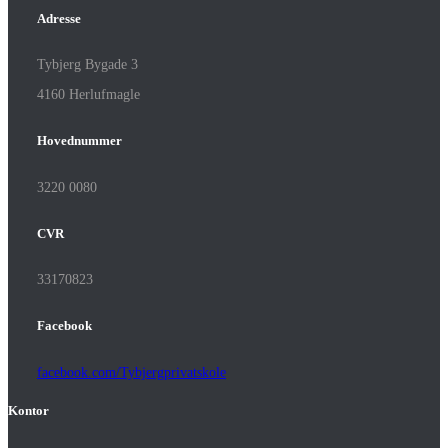
Adresse
Tybjerg Bygade 3
4160 Herlufmagle
Hovednummer
3220 0080
CVR
33170823
Facebook
facebook.com/Tybjergprivatskole
Kontor