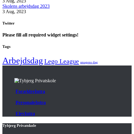
3 Aug, 2023
Skolens arbejdsdag 2023
3 Aug, 2023
Twitter
Please fill all required widget settings!
Tags
Arbejdsdag
Lego League
smagens dag
ForældreIntra
PersonaleIntra
ElevIntra
Tybjerg Privatskole