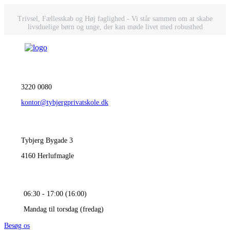
Trivsel, Fællesskab og Høj faglighed - Vi står sammen om at skabe
livsduelige børn og unge, der kan møde livet med robusthed
3220 0080
kontor@tybjergprivatskole.dk
Tybjerg Bygade 3
4160 Herlufmagle
06:30 - 17:00 (16:00)
Mandag til torsdag (fredag)
Besøg os