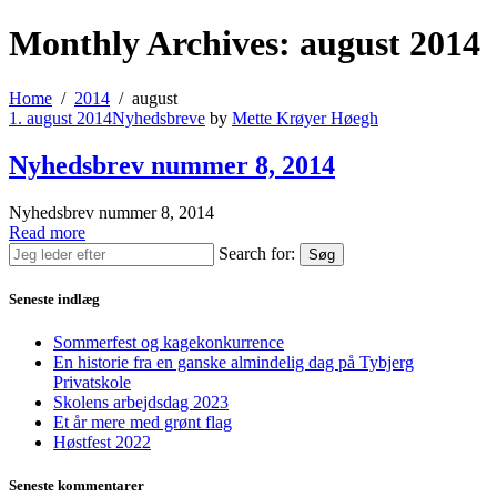
Monthly Archives: august 2014
Home
2014
august
1. august 2014
Nyhedsbreve
by
Mette Krøyer Høegh
Nyhedsbrev nummer 8, 2014
Nyhedsbrev nummer 8, 2014
Read more
Search for:
Søg
Seneste indlæg
Sommerfest og kagekonkurrence
En historie fra en ganske almindelig dag på Tybjerg
Privatskole
Skolens arbejdsdag 2023
Et år mere med grønt flag
Høstfest 2022
Seneste kommentarer