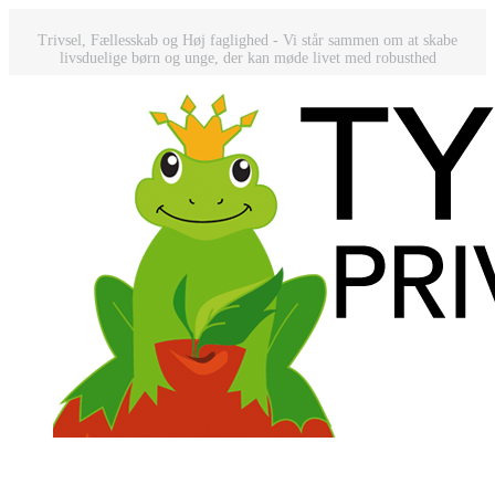
Trivsel, Fællesskab og Høj faglighed - Vi står sammen om at skabe
livsduelige børn og unge, der kan møde livet med robusthed