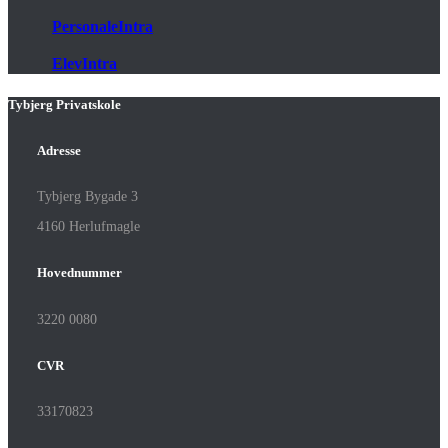
PersonaleIntra
ElevIntra
Tybjerg Privatskole
Adresse
Tybjerg Bygade 3
4160 Herlufmagle
Hovednummer
3220 0080
CVR
33170823