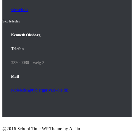
sfoweb.dk
Skoleleder
Kenneth Oksborg
Telefon
3220 0080 - vælg 2
Mail
skoleleder@tybjergprivatskole.dk
@2016 School Time WP Theme by Aislin