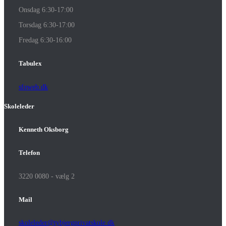
Onsdag 6:30-17:00
Torsdag 6:30-17:00
Fredag 6:30-16:00
Tabulex
sfoweb.dk
Skoleleder
Kenneth Oksborg
Telefon
3220 0080 - vælg 2
Mail
skoleleder@tybjergprivatskole.dk