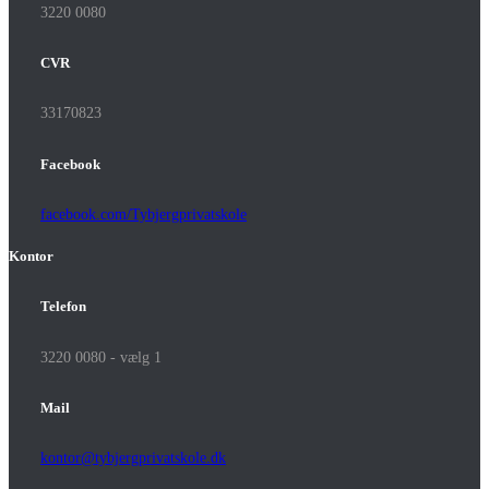
3220 0080
CVR
33170823
Facebook
facebook.com/Tybjergprivatskole
Kontor
Telefon
3220 0080 - vælg 1
Mail
kontor@tybjergprivatskole.dk