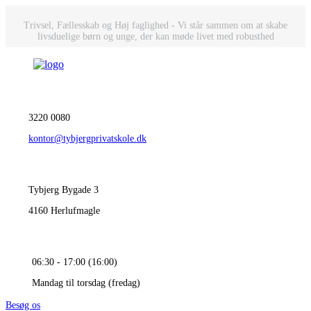
Trivsel, Fællesskab og Høj faglighed - Vi står sammen om at skabe
livsduelige børn og unge, der kan møde livet med robusthed
3220 0080
kontor@tybjergprivatskole.dk
Tybjerg Bygade 3
4160 Herlufmagle
06:30 - 17:00 (16:00)
Mandag til torsdag (fredag)
Besøg os