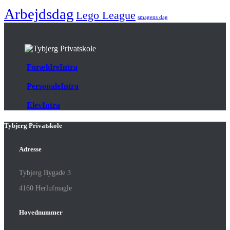
Arbejdsdag
Lego League
smagens dag
ForældreIntra
PersonaleIntra
ElevIntra
Tybjerg Privatskole
Adresse
Tybjerg Bygade 3
4160 Herlufmagle
Hovednummer