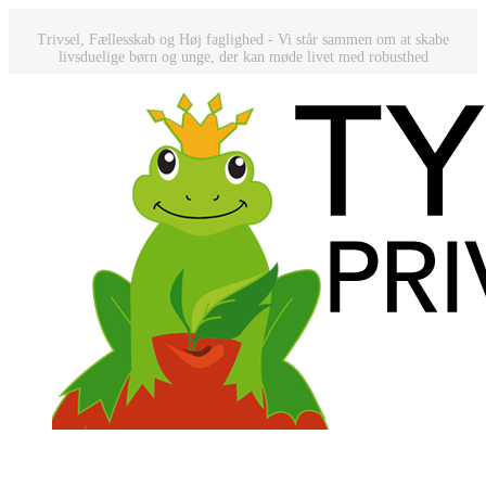
Trivsel, Fællesskab og Høj faglighed - Vi står sammen om at skabe
livsduelige børn og unge, der kan møde livet med robusthed