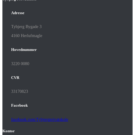
Adresse
Tybjerg Bygade 3
4160 Herlufmagle
Hovednummer
3220 0080
CVR
33170823
Facebook
facebook.com/Tybjergprivatskole
Kontor