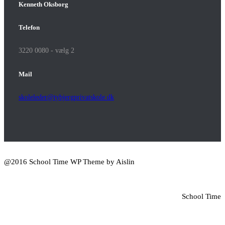
Kenneth Oksborg
Telefon
3220 0080 - vælg 2
Mail
skoleleder@tybjergprivatskole.dk
@2016 School Time WP Theme by Aislin
School Time