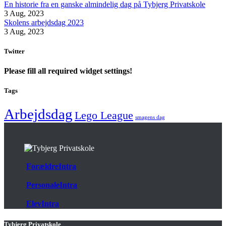
En historie fra en ganske almindelig dag på Tybjerg Privatskole
3 Aug, 2023
Skolens arbejdsdag 2023
3 Aug, 2023
Twitter
Please fill all required widget settings!
Tags
Arbejdsdag
Lego League
smagens dag
ForældreIntra
PersonaleIntra
ElevIntra
Tybjerg Privatskole