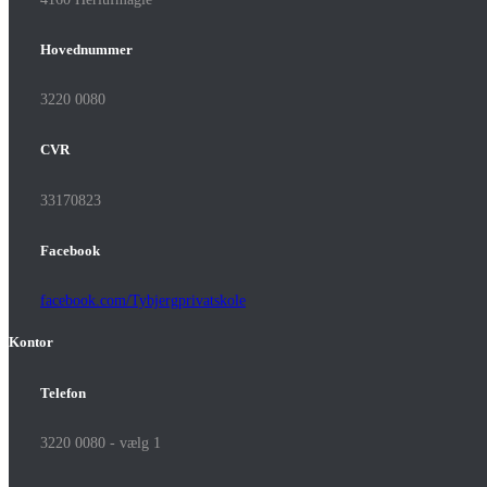
Hovednummer
3220 0080
CVR
33170823
Facebook
facebook.com/Tybjergprivatskole
Kontor
Telefon
3220 0080 - vælg 1