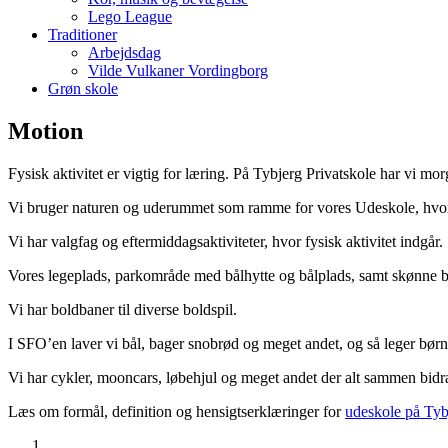
Lego League
Traditioner
Arbejdsdag
Vilde Vulkaner Vordingborg
Grøn skole
Motion
Fysisk aktivitet er vigtig for læring. På Tybjerg Privatskole har vi m
Vi bruger naturen og uderummet som ramme for vores Udeskole, hvor lær
Vi har valgfag og eftermiddagsaktiviteter, hvor fysisk aktivitet indgår.
Vores legeplads, parkområde med bålhytte og bålplads, samt skønne bak
Vi har boldbaner til diverse boldspil.
I SFO’en laver vi bål, bager snobrød og meget andet, og så leger børn
Vi har cykler, mooncars, løbehjul og meget andet der alt sammen bidrag
Læs om formål, definition og hensigtserklæringer for
udeskole på Tyb