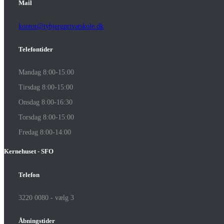
Mail
kontor@tybjergprivatskole.dk
Telefontider
Mandag 8:00-15:00
Tirsdag 8:00-15:00
Onsdag 8:00-16:30
Torsdag 8:00-15:00
Fredag 8:00-14:00
Kernehuset - SFO
Telefon
3220 0080 - vælg 3
Åbningstider