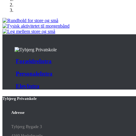
ForældreIntra
PersonaleIntra
ElevIntra
Tybjerg Privatskole
Adresse
Tybjerg Bygade 3
4160 Herlufmagle