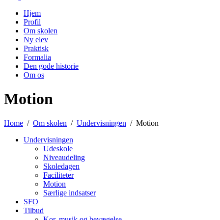
Hjem
Profil
Om skolen
Ny elev
Praktisk
Formalia
Den gode historie
Om os
Motion
Home
Om skolen
Undervisningen
Motion
Undervisningen
Udeskole
Niveaudeling
Skoledagen
Faciliteter
Motion
Særlige indsatser
SFO
Tilbud
Kor, musik og bevægelse