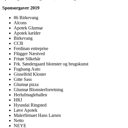
Sponsorgaver 2019
86 Birkevang
Alcons
Apotek Glumsø
Apotek kælder
Birkevang
CCB
Ferdinan entreprise
Flügger Næstved
Frisør Silkehår
Frk. Søndergaard blomster og brugskunst
Fuglsang Auto
Gisselfeld Kloster
Gitte Sass
Glumsø pizza
Glumsø Blomsterforretning
Herlufmaglehallen
HRJ
Hyundai Ringsted
Løve Apotek
Malerfirmaet Hans Larsen
Netto
NEYE