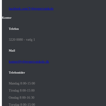
facebook.com/Tybjergprivatskole
Kontor
Telefon
3220 0080 - vælg 1
Mail
kontor@tybjergprivatskole.dk
Telefontider
Mandag 8:00-15:00
Tirsdag 8:00-15:00
Onsdag 8:00-16:30
Torsdag 8:00-15:00