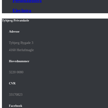
PersonaleIntra
ElevIntra
Tybjerg Privatskole
Adresse
Tybjerg Bygade 3
4160 Herlufmagle
Hovednummer
3220 0080
CVR
33170823
Facebook