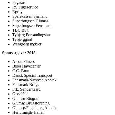
Pegasus
RS Fugeservice
Rørby
Sparekassen Sjælland
Superbrugsen Glumsø
Superbrugsen Fensmark
TBC Byg
Tybjerg Forsamlingshus
Tybjerggård
Wengberg møbler
Sponsorgaver 2018
Alcon Fitness
Bilka Havecenter
C.C. Brun
Dansk Special Transport
Fensmark/Næstved Apotek
Fensmark Brugs
Frk. Søndergaard
Gisselfeld
Glumsø Biograf
Glumsø Brugsforening
Glumsø/Fuglebjerg Apotek
Herlufmagle Hallen