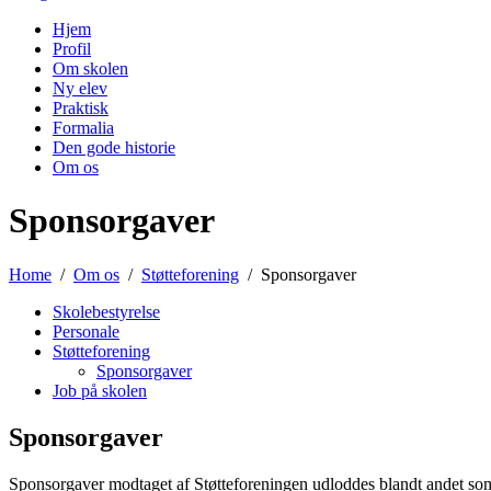
Hjem
Profil
Om skolen
Ny elev
Praktisk
Formalia
Den gode historie
Om os
Sponsorgaver
Home
Om os
Støtteforening
Sponsorgaver
Skolebestyrelse
Personale
Støtteforening
Sponsorgaver
Job på skolen
Sponsorgaver
Sponsorgaver modtaget af Støtteforeningen udloddes blandt andet som l