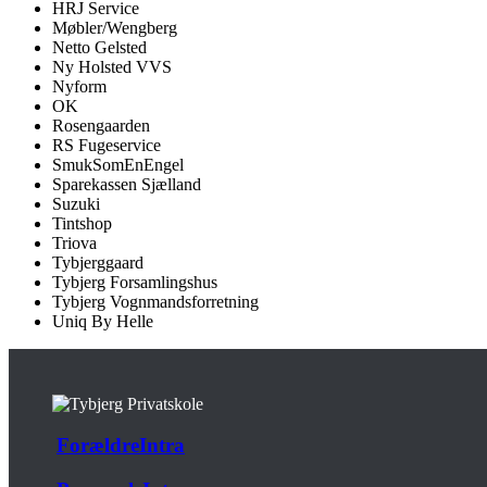
HRJ Service
Møbler/Wengberg
Netto Gelsted
Ny Holsted VVS
Nyform
OK
Rosengaarden
RS Fugeservice
SmukSomEnEngel
Sparekassen Sjælland
Suzuki
Tintshop
Triova
Tybjerggaard
Tybjerg Forsamlingshus
Tybjerg Vognmandsforretning
Uniq By Helle
ForældreIntra