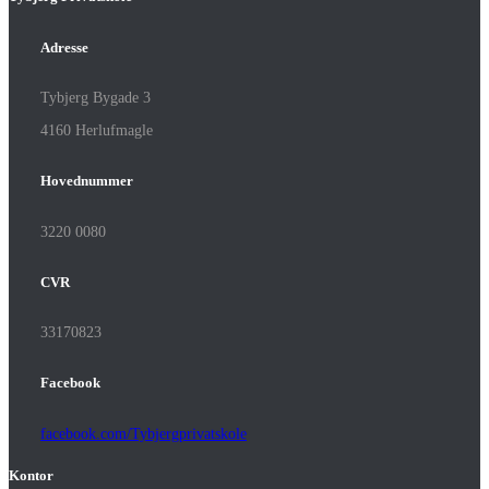
Adresse
Tybjerg Bygade 3
4160 Herlufmagle
Hovednummer
3220 0080
CVR
33170823
Facebook
facebook.com/Tybjergprivatskole
Kontor