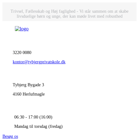
Trivsel, Fællesskab og Høj faglighed - Vi står sammen om at skabe
livsduelige børn og unge, der kan møde livet med robusthed
3220 0080
kontor@tybjergprivatskole.dk
Tybjerg Bygade 3
4160 Herlufmagle
06:30 - 17:00 (16:00)
Mandag til torsdag (fredag)
Besøg os