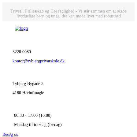
Trivsel, Fællesskab og Høj faglighed - Vi står sammen om at skabe
livsduelige børn og unge, der kan møde livet med robusthed
3220 0080
kontor@tybjergprivatskole.dk
Tybjerg Bygade 3
4160 Herlufmagle
06:30 - 17:00 (16:00)
Mandag til torsdag (fredag)
Besøg os