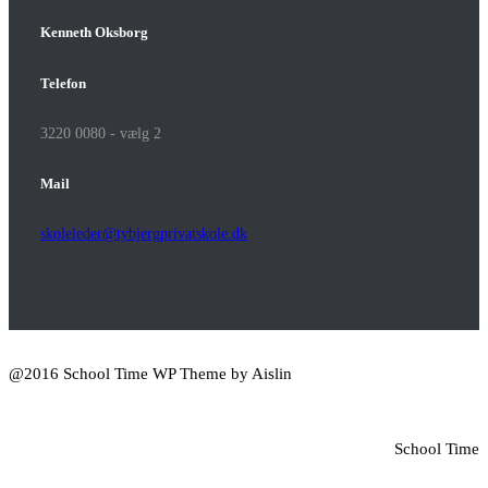
Kenneth Oksborg
Telefon
3220 0080 - vælg 2
Mail
skoleleder@tybjergprivatskole.dk
@2016 School Time WP Theme by Aislin
School Time