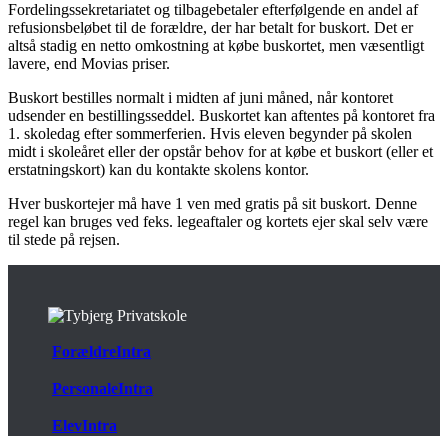
Fordelingssekretariatet og tilbagebetaler efterfølgende en andel af
refusionsbeløbet til de forældre, der har betalt for buskort. Det er
altså stadig en netto omkostning at købe buskortet, men væsentligt
lavere, end Movias priser.
Buskort bestilles normalt i midten af juni måned, når kontoret
udsender en bestillingsseddel. Buskortet kan aftentes på kontoret fra
1. skoledag efter sommerferien. Hvis eleven begynder på skolen
midt i skoleåret eller der opstår behov for at købe et buskort (eller et
erstatningskort) kan du kontakte skolens kontor.
Hver buskortejer må have 1 ven med gratis på sit buskort. Denne
regel kan bruges ved feks. legeaftaler og kortets ejer skal selv være
til stede på rejsen.
ForældreIntra
PersonaleIntra
ElevIntra