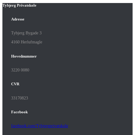
Tybjerg Privatskole
Adresse
Tybjerg Bygade 3
4160 Herlufmagle
Hovednummer
3220 0080
CVR
33170823
Facebook
facebook.com/Tybjergprivatskole